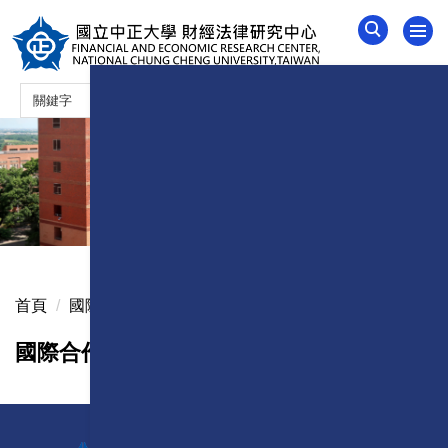
跳
到
主
要
內
容
區
首頁
國際合作
國際合作