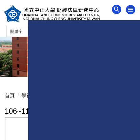
跳
到
主
要
內
容
區
首頁
學術交流
106~110年度學術交流
連
結