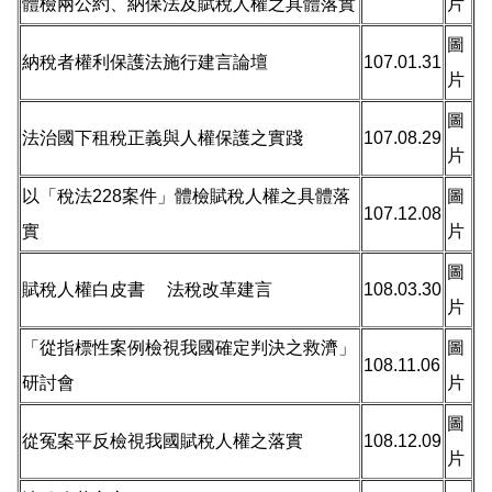
體檢兩公約、納保法及賦稅人權之具體落實
片
圖
納稅者權利保護法施行建言論壇
107.01.31
片
圖
法治國下租稅正義與人權保護之實踐
107.08.29
片
以「稅法228案件」體檢賦稅人權之具體落
圖
107.12.08
實
片
圖
賦稅人權白皮書 法稅改革建言
108.03.30
片
「從指標性案例檢視我國確定判決之救濟」
圖
108.11.06
研討會
片
圖
從冤案平反檢視我國賦稅人權之落實
108.12.09
片