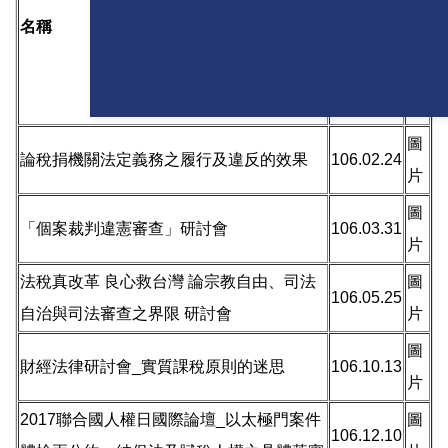
(點
名稱
日期
擊
圖
片)
圖
論稅捐機關法定義務之履行及違反的效果
106.02.24
片
圖
「個案裁判違憲審查」研討會
106.03.31
片
法稅真改革 良心救台灣 論宗教自由、司法
圖
106.05.25
自治與司法審查之界限 研討會
片
圖
財經法律研討會_實質課稅原則的迷思
106.10.13
片
2017聯合國人權日國際論壇_以太極門案件
圖
106.12.10