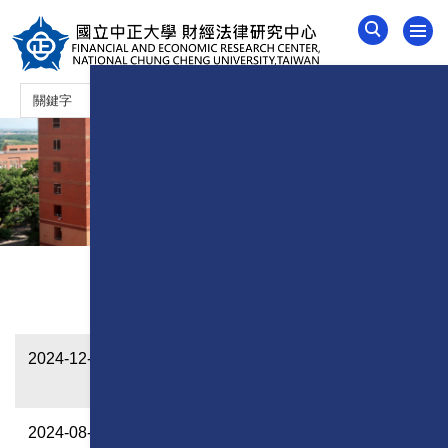
跳
到
主
要
內
容
區
講座資訊
2024-12-09
2024年聯合國人權日論壇-兩公約在臺灣
落實情形之檢討-以太極門案件為例
2024-08-21
2024年聯合國「國際宗教信仰迫害受難